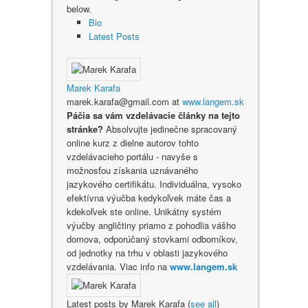
below.
Bio
Latest Posts
Marek Karafa
marek.karafa@gmail.com
at
www.langem.sk
Páčia sa vám vzdelávacie články na tejto
stránke?
Absolvujte jedinečne spracovaný
online kurz z dielne autorov tohto
vzdelávacieho portálu - navyše s
možnosťou získania uznávaného
jazykového certifikátu. Individuálna, vysoko
efektívna výučba kedykoľvek máte čas a
kdekoľvek ste online. Unikátny systém
výučby angličtiny priamo z pohodlia vášho
domova, odporúčaný stovkami odborníkov,
od jednotky na trhu v oblasti jazykového
vzdelávania. Viac info na
www.langem.sk
Latest posts by Marek Karafa
(
see all
)