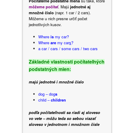
Počítateľné podstatné mená
sú také, ktoré
môžeme počítať
. Majú
jednotné aj
množné číslo
(napr. 1 car / 2 cars).
Môžeme u nich presne určiť počet
jednotlivých kusov.
Where
is
my car?
Where
are
my car
s
?
a car / cars / some cars / two cars
Základné vlastnosti počítateľných
podstatných mien:
majú jednotné i množné číslo
dog – dog
s
child –
children
podľa počítateľnosti sa riadi aj sloveso
vo vete – môžu teda so sebou viazať
sloveso v jednotnom i množnom čísle