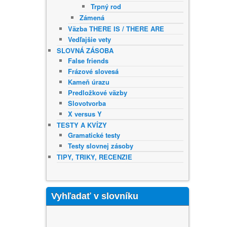
Trpný rod
Zámená
Väzba THERE IS / THERE ARE
Vedľajšie vety
SLOVNÁ ZÁSOBA
False friends
Frázové slovesá
Kameň úrazu
Predložkové väzby
Slovotvorba
X versus Y
TESTY A KVÍZY
Gramatické testy
Testy slovnej zásoby
TIPY, TRIKY, RECENZIE
Vyhľadať v slovníku