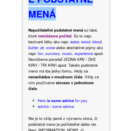
MENÁ
Nepočítateľné podstatné mená
sú také,
ktoré
nemôžeme počítať
. Sú to napr.
beztvaré látky ako napr.
water, wood, blood,
butter, air, snow
alebo abstraktné pojmy ako
napr.
fun, success, music, experience
apod.
Nemôžeme povedať JEDNA KRV / DVE
KRVI / TRI KRVI apod. Takéto podstatné
meno má iba jednu formu, nikdy sa
nenachádza v množnom čísle
. Vždy za
ním používame
sloveso v jednotnom
čísle
.
Here
is some advice
for you.
advice / some advice
Nie je to vždy jasné z významu slova, či
podstatné meno je počítateľné alebo nie.
Napr. INFORMATION, NEWS, či