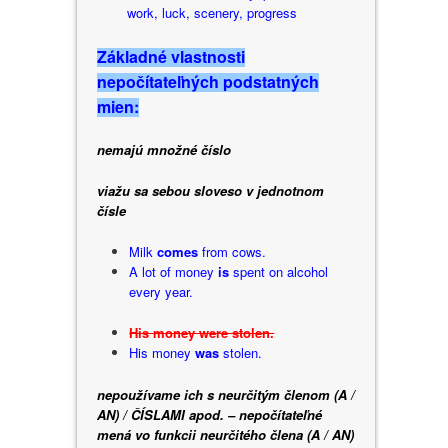
work, luck, scenery, progress
Základné vlastnosti
nepočítateľných podstatných
mien:
nemajú množné číslo
viažu sa sebou sloveso v jednotnom
čísle
Milk
comes
from cows.
A lot of money
is
spent on alcohol
every year.
His money were stolen.
His money
was
stolen.
nepoužívame ich s neurčitým členom (A /
AN) / ČÍSLAMI apod. – nepočítateľné
mená vo funkcii neurčitého člena (A / AN)