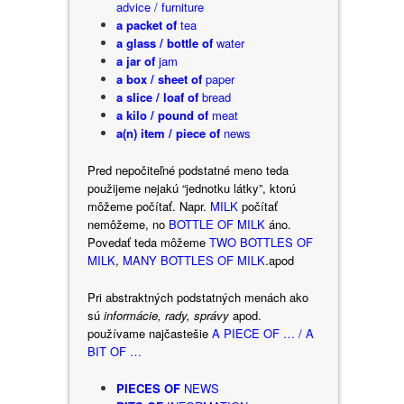
advice / furniture
a packet of
tea
a glass / bottle of
water
a jar of
jam
a box / sheet of
paper
a slice / loaf of
bread
a kilo / pound of
meat
a(n) item / piece of
news
Pred nepočiteľné podstatné meno teda
použijeme nejakú “jednotku látky”, ktorú
môžeme počítať. Napr.
MILK
počítať
nemôžeme, no
BOTTLE OF MILK
áno.
Povedať teda môžeme
TWO BOTTLES OF
MILK
,
MANY BOTTLES OF MILK
.apod
Pri abstraktných podstatných menách ako
sú
informácie, rady, správy
apod.
používame najčastešie
A PIECE OF … / A
BIT OF …
PIECES OF
NEWS