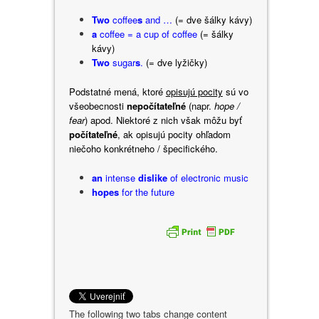
Two
coffee
s
and …
(= dve šálky kávy)
a
coffee = a cup of coffee
(= šálky
kávy)
Two
sugar
s
.
(= dve lyžičky)
Podstatné mená, ktoré
opisujú pocity
sú vo
všeobecnosti
nepočítateľné
(napr.
hope /
fear
) apod. Niektoré z nich však môžu byť
počítateľné
, ak opisujú pocity ohľadom
niečoho konkrétneho / špecifického.
an
intense
dislike
of electronic music
hopes
for the future
The following two tabs change content