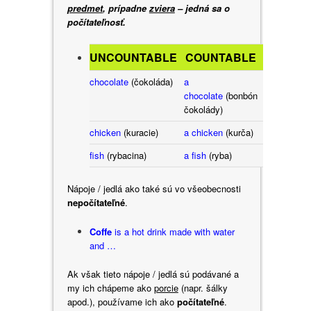
predmet
, prípadne
zviera
– jedná sa o
počítateľnosť.
UNCOUNTABLE
COUNTABLE
chocolate
(čokoláda)
a
chocolate
(bonbón
čokolády)
chicken
(kuracie)
a chicken
(kurča)
fish
(rybacina
)
a fish
(ryba)
Nápoje / jedlá ako také sú vo všeobecnosti
nepočítateľné
.
Coffe
is a hot drink made with water
and …
Ak však tieto nápoje / jedlá sú podávané a
my ich chápeme ako
porcie
(napr. šálky
apod.), používame ich ako
počítateľné
.