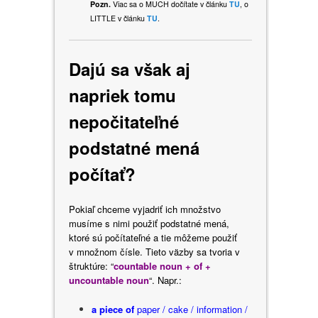
Pozn.
Viac sa o MUCH dočítate v článku
TU
, o
LITTLE v článku
TU
.
Dajú sa však aj
napriek tomu
nepočitateľné
podstatné mená
počítať?
Pokiaľ chceme vyjadriť ich množstvo
musíme s nimi použiť podstatné mená,
ktoré sú počítateľné a tie môžeme použiť
v množnom čísle. Tieto väzby sa tvoria v
štruktúre: “
countable noun + of +
uncountable noun
“. Napr.:
a piece of
paper / cake / information /