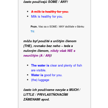
často používajú SOME / ANY!
A milk is healthy for you.
Milk is healthy for you.
Pozn.
Viac sa o SOME / ANY dočítate v článku
TU
.
môžu byť použité s určitým členom
(THE), rovnako bez neho – teda s
nulovým členom,
nikdy však NIE s
neurčitým (A / AN)
!
The
water is
clear and plenty of fish
are visible.
Water is
good for you.
(the) luggage
často ich používame navyše s MUCH /
LITTLE / PRIVLASTŇOVACÍMI
ZÁMENAMI apod.