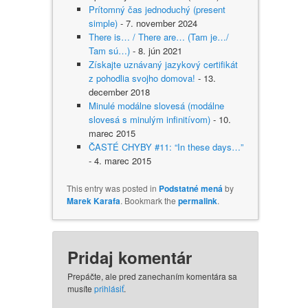
Prítomný čas jednoduchý (present
simple)
- 7. november 2024
There is… / There are… (Tam je…/
Tam sú…)
- 8. jún 2021
Získajte uznávaný jazykový certifikát
z pohodlia svojho domova!
- 13.
december 2018
Minulé modálne slovesá (modálne
slovesá s minulým infinitívom)
- 10.
marec 2015
ČASTÉ CHYBY #11: “In these days…”
- 4. marec 2015
This entry was posted in
Podstatné mená
by
Marek Karafa
. Bookmark the
permalink
.
Pridaj komentár
Prepáčte, ale pred zanechaním komentára sa
musíte
prihlásiť
.