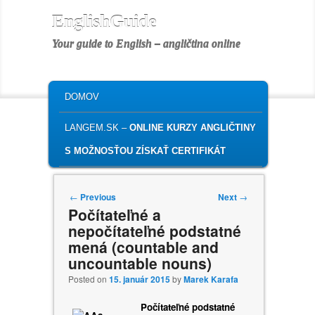
EnglishGuide
Your guide to English – angličtina online
MAIN MENU
SKIP TO PRIMARY CONTENT
SKIP TO SECONDARY CONTENT
DOMOV
LANGEM.SK –
ONLINE KURZY ANGLIČTINY
S MOŽNOSŤOU ZÍSKAŤ CERTIFIKÁT
Post navigation
←
Previous
Next
→
Počítateľné a
nepočítateľné podstatné
mená (countable and
uncountable nouns)
Posted on
15. január 2015
by
Marek Karafa
Počítateľné podstatné