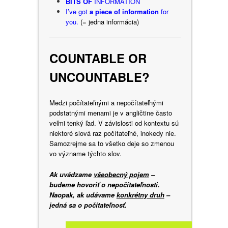
BITS OF
INFORMATION
I’ve got
a piece of information
for
you.
(= jedna informácia)
COUNTABLE OR
UNCOUNTABLE?
Medzi počítateľnými a nepočítateľnými
podstatnými menami je v angličtine často
veľmi tenký ľad. V závislosti od kontextu sú
niektoré slová raz počítateľné, inokedy nie.
Samozrejme sa to všetko deje so zmenou
vo význame týchto slov.
Ak uvádzame
všeobecný pojem
–
budeme hovoriť o nepočítateľnosti.
Naopak, ak udávame
konkrétny druh
–
jedná sa o počítateľnosť.