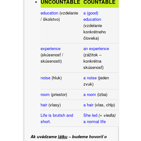
UNCOUNTABLE
COUNTABLE
education
(vzdelanie
a (good)
/ školstvo)
education
(vzdelanie
konkrétneho
človeka)
experience
an experience
(skúsenosť /
(zážitok –
skúsenosti)
konkrétna
skúsenosť)
noise
(hluk
)
a noise
(jeden
zvuk)
room
(priestor)
a room
(izba)
hair
(vlasy)
a hair
(vlas, chlp)
Life is brutish and
She led
(= viedla)
short.
a normal life
Ak uvádzame
látku
– budeme hovoriť o