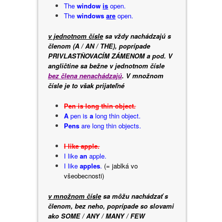
The
window
is
open.
The
windows
are
open.
v jednotnom čísle
sa vždy nachádzajú s
členom (A / AN / THE), poprípade
PRIVLASTŇOVACÍM ZÁMENOM a pod. V
angličtine sa bežne v jednotnom čísle
bez člena nenachádzajú
. V množnom
čísle je to však prijateľné
Pen is long thin object.
A
pen is
a
long thin object.
Pens
are long thin objects.
I like apple.
I like
an
apple.
I like
apples
.
(= jablká vo
všeobecnosti)
v množnom čísle
sa môžu nachádzať s
členom, bez neho, poprípade so slovami
ako SOME / ANY / MANY / FEW