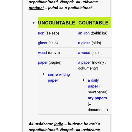
nepočítateľnosti. Naopak, ak udávame
predmet
– jedná sa o počítateľnosť.
UNCOUNTABLE
COUNTABLE
iron
(železo)
an iron
(žehlička)
glass
(sklo)
a glass
(sklo)
wood
(drevo
)
a wood
(les)
paper
(papier)
a paper
(noviny /
dokumenty)
some
writing
paper
a
daily
paper
(=
newspaper)
my papers
(=
documents)
Ak uvádzame
jedlo
– budeme hovoriť o
nepočítateľnosti. Naopak, ak uvádzame