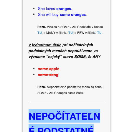
She loves
oranges
.
She will buy
some oranges
.
Pozn.
Viac sa o SOME / ANY dočítate v článku
TU
, o
MANY v článku
TU
, o FEW v článku
TU
.
v jednotnom čísle
pri počítateľných
podstatných menách nepoužívame vo
význame “nejaký” slovo SOME, či ANY
some apple
some song
Pozn.
Nepočítateľné podstatné mená so sebou
SOME / ANY naopak často viažu.
NEPOČÍTATEĽN
É PODSTATNÉ