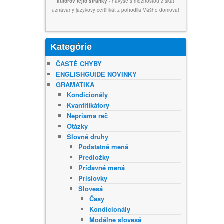
autorov tejto stránky
- navyše s možnosťou získať
uznávaný jazykový certifikát z pohodlia Vášho domova!
Kategórie
ČASTÉ CHYBY
ENGLISHGUIDE NOVINKY
GRAMATIKA
Kondicionály
Kvantifikátory
Nepriama reč
Otázky
Slovné druhy
Podstatné mená
Predložky
Prídavné mená
Príslovky
Slovesá
Časy
Kondicionály
Modálne slovesá