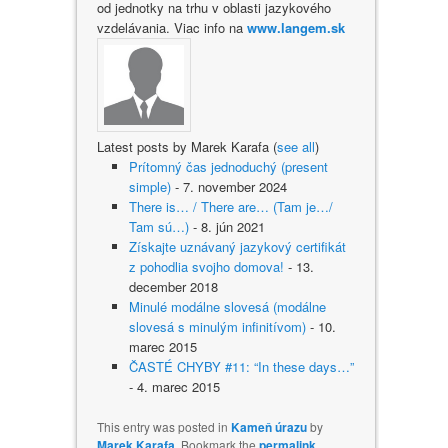
od jednotky na trhu v oblasti jazykového
vzdelávania. Viac info na
www.langem.sk
Latest posts by Marek Karafa
(
see all
)
Prítomný čas jednoduchý (present
simple)
- 7. november 2024
There is… / There are… (Tam je…/
Tam sú…)
- 8. jún 2021
Získajte uznávaný jazykový certifikát
z pohodlia svojho domova!
- 13.
december 2018
Minulé modálne slovesá (modálne
slovesá s minulým infinitívom)
- 10.
marec 2015
ČASTÉ CHYBY #11: “In these days…”
- 4. marec 2015
This entry was posted in
Kameň úrazu
by
Marek Karafa
. Bookmark the
permalink
.