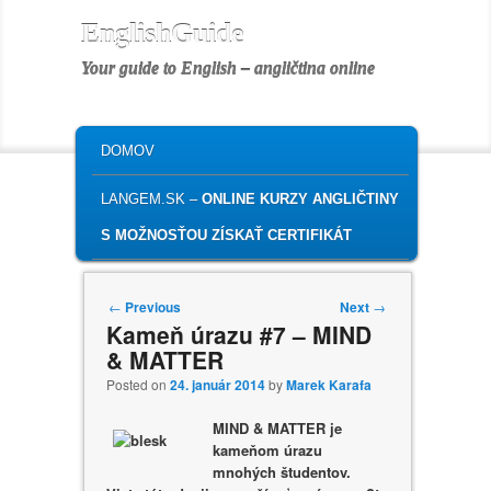
EnglishGuide
Your guide to English – angličtina online
MAIN MENU
SKIP TO PRIMARY CONTENT
SKIP TO SECONDARY CONTENT
DOMOV
LANGEM.SK –
ONLINE KURZY ANGLIČTINY
S MOŽNOSŤOU ZÍSKAŤ CERTIFIKÁT
Post navigation
←
Previous
Next
→
Kameň úrazu #7 – MIND
& MATTER
Posted on
24. január 2014
by
Marek Karafa
MIND & MATTER je
kameňom úrazu
mnohých študentov.