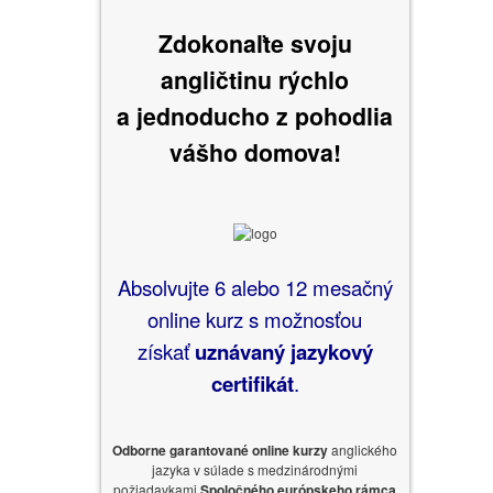
Zdokonaľte svoju
angličtinu rýchlo
a jednoducho
z pohodlia
vášho domova!
Absolvujte 6 alebo 12 mesačný
online kurz s možnosťou
získať
uznávaný jazykový
certifikát
.
Odborne garantované online kurzy
anglického
jazyka v súlade s medzinárodnými
požiadavkami
Spoločného európskeho rámca