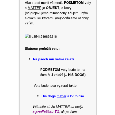
Ako ste si mohli všimnúť,
PODMETOM
vety
s
MATTER
je
OBJEKT
, o ktorý
(ne)prejavujeme mimoriadny záujem, inými
slovami ku ktorému (ne)pociťujeme osobný
vzťah.
Skúsme preložiť vetu:
Na psoch mu veľmi záleží.
PODMETOM
vety bude to, na
čom MU záleží
(=
HIS DOGS)
Veta bude teda vyzerať takto:
His dogs
matter
a lot to him.
Všimnite si, že MATTER sa spája
s predložkou TO
, ak po ňom