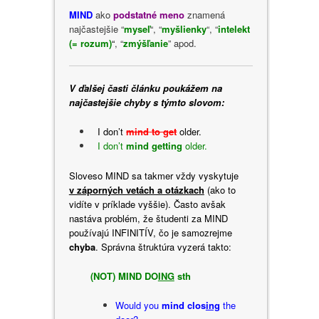
MIND
ako
podstatné meno
znamená
najčastejšie “
myseľ
“, “
myšlienky
“, “
intelekt
(= rozum)
“
, “
zmýšľanie
” apod.
V ďalšej časti článku poukážem na
najčastejšie chyby s týmto slovom:
I don’t
mind
to get
older.
I don’t
mind getting
older.
Sloveso MIND sa takmer vždy vyskytuje
v záporných vetách a otázkach
(ako to
vidíte v príklade vyššie). Často avšak
nastáva problém, že študenti za MIND
používajú INFINITÍV, čo je samozrejme
chyba
. Správna štruktúra vyzerá takto:
(NOT) MIND DO
ING
sth
Would you
mind clos
ing
the