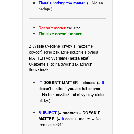
There’s nothing
the matter.
(=
Nič sa
nedeje.
)
Doesn’t matter
the size.
The
size doesn’t matter
.
Z vyššie uvedenej chyby si môžeme
odvodiť jedno základné použitie slovesa
MATTER vo význame
(ne)záležať
.
Ukážeme si to na dvoch základných
štruktúrach:
IT
DOESN’T MATTER + clause.
(=
It
doesn’t matter if you are tall or short.
= Na tom nezáleží, či si vysoký alebo
nízky.)
SUBJECT
(= podmet) + DOESN’T
MATTER.
(=
It
doesn’t matter. = Na
tom nezáleží.)