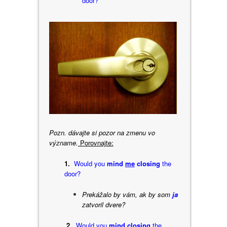
door?
Pozn. dávajte si pozor na zmenu vo
význame.
Porovnajte:
1.
Would you
mind
me
closing
the
door?
Prekážalo by vám, ak by som
ja
zatvoril dvere?
2.
Would you
mind closing
the