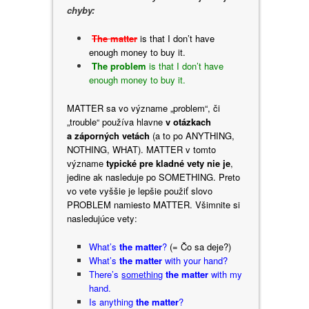
chyby:
The matter
is that I don’t have
enough money to buy it.
The problem
is that I don’t have
enough money to buy it.
MATTER sa vo význame „problem“, či
„trouble“ používa hlavne
v otázkach
a záporných vetách
(a to po ANYTHING,
NOTHING, WHAT). MATTER v tomto
význame
typické pre kladné vety nie je
,
jedine ak nasleduje po SOMETHING. Preto
vo vete vyššie je lepšie použiť slovo
PROBLEM namiesto MATTER. Všimnite si
nasledujúce vety:
What’s
the matter
?
(= Čo sa deje?)
What’s
the matter
with your hand?
There’s
something
the matter
with my
hand.
Is anything
the matter
?