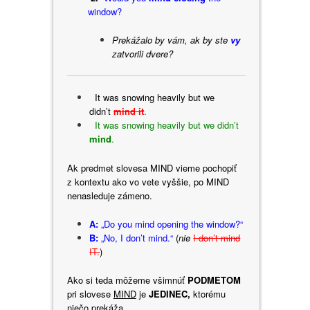
window?
Prekážalo by vám, ak by ste
vy
zatvorili dvere?
It was snowing heavily but we
didn’t
mind it
.
It was snowing heavily but we didn’t
mind
.
Ak predmet slovesa MIND vieme pochopiť
z kontextu ako vo vete vyššie, po MIND
nenasleduje zámeno.
A:
„Do you mind opening the window?“
B:
„No, I don’t mind.“
(
nie
I don’t mind
IT.
)
Ako si teda môžeme všimnúť
PODMETOM
pri slovese
MIND
je
JEDINEC
,
ktorému
niečo prekáža.