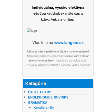
Individuálna, vysoko efektívna
kedykoľvek máte čas a
výučba
kdekoľvek ste online.
Viac info na
www.langem.sk
Páčia sa vám vzdelávacie články na tejto stránke?
Absolvujte jedinečne spracovaný
online kurz z dielne
autorov tejto stránky
- navyše s možnosťou získať
uznávaný jazykový certifikát z pohodlia Vášho domova!
Kategórie
ČASTÉ CHYBY
ENGLISHGUIDE NOVINKY
GRAMATIKA
Kondicionály