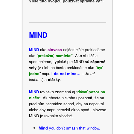
Viete túto dvojicu používať správne vy?!
MIND
MIND
ako
sloveso
najčastejšie prekladáme
ako “
prekážať, namietať
“.
Ako si nižšie
spomenieme, typické pre MIND sú
záporné
vety
(v
nich ho často prekladáme ako “
byť
jedno
” napr.
I do not mind…
–
Je mi
jedno…
) a
otázky
.
MIND
rovnako znamená aj “
dávať pozor na
niečo
“. Ak chcete niekoho upozorniť, že sa
pred ním nachádza schod, aby sa nepotkol
alebo aby napr. nerozbil okno apod., sloveso
MIND je rovnako vhodné.
Mind
you don’t smash that window.