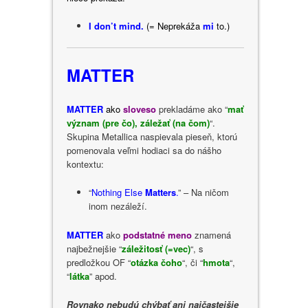
I
don’t mind.
(= Neprekáža
mi
to.)
MATTER
MATTER
ako
sloveso
prekladáme ako “
mať
význam (pre čo), záležať (na čom)
“.
Skupina Metallica naspievala pieseň, ktorú
pomenovala veľmi hodiaci sa do nášho
kontextu:
“
Nothing Else
Matters
.
” – Na ničom
inom nezáleží.
MATTER
ako
podstatné meno
znamená
najbežnejšie “
záležitosť (=vec)
“, s
predložkou OF “
otázka čoho
“, či “
hmota
“,
“
látka
” apod.
Rovnako nebudú chýbať ani najčastejšie