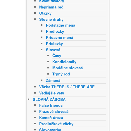
Kvantifikátory
Nepriama reč
Otázky
Slovné druhy
Podstatné mená
Predložky
Prídavné mená
Príslovky
Slovesá
Časy
Kondicionály
Modálne slovesá
Trpný rod
Zámená
Väzba THERE IS / THERE ARE
Vedľajšie vety
SLOVNÁ ZÁSOBA
False friends
Frázové slovesá
Kameň úrazu
Predložkové väzby
Slovotvorba