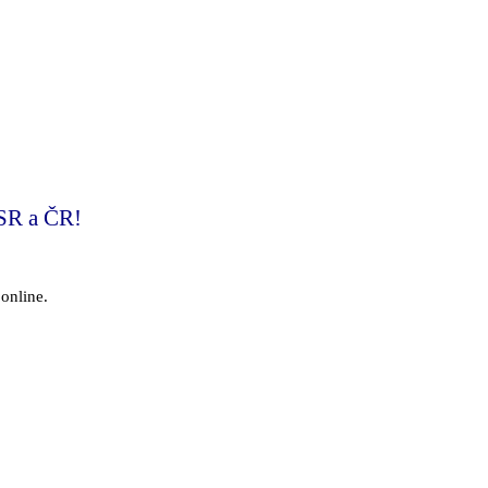
SR a ČR!
 online.