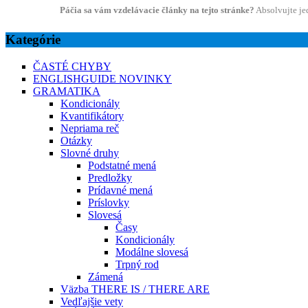
Páčia sa vám vzdelávacie články na tejto stránke?
Absolvujte je
Kategórie
ČASTÉ CHYBY
ENGLISHGUIDE NOVINKY
GRAMATIKA
Kondicionály
Kvantifikátory
Nepriama reč
Otázky
Slovné druhy
Podstatné mená
Predložky
Prídavné mená
Príslovky
Slovesá
Časy
Kondicionály
Modálne slovesá
Trpný rod
Zámená
Väzba THERE IS / THERE ARE
Vedľajšie vety