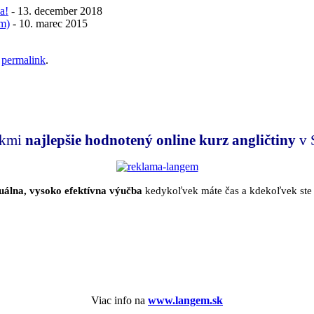
a!
- 13. december 2018
om)
- 10. marec 2015
e
permalink
.
íkmi
najlepšie hodnotený
online kurz angličtiny
v 
duálna, vysoko efektívna výučba
kedykoľvek máte čas a kdekoľvek ste
Viac info na
www.langem.sk