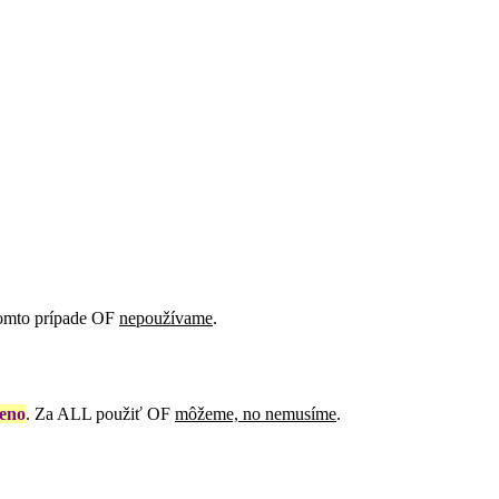
omto prípade OF
nepoužívame
.
eno
. Za ALL
použiť OF
môžeme, no nemusíme
.