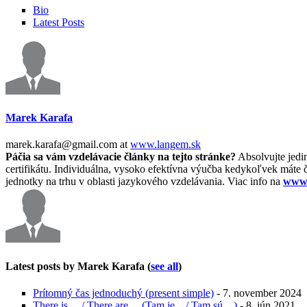
Bio
Latest Posts
Marek Karafa
marek.karafa@gmail.com
at
www.langem.sk
Páčia sa vám vzdelávacie články na tejto stránke?
Absolvujte jedi
certifikátu. Individuálna, vysoko efektívna výučba kedykoľvek máte
jednotky na trhu v oblasti jazykového vzdelávania. Viac info na
www.
Latest posts by Marek Karafa
(
see all
)
Prítomný čas jednoduchý (present simple)
- 7. november 2024
There is… / There are… (Tam je…/ Tam sú…)
- 8. jún 2021