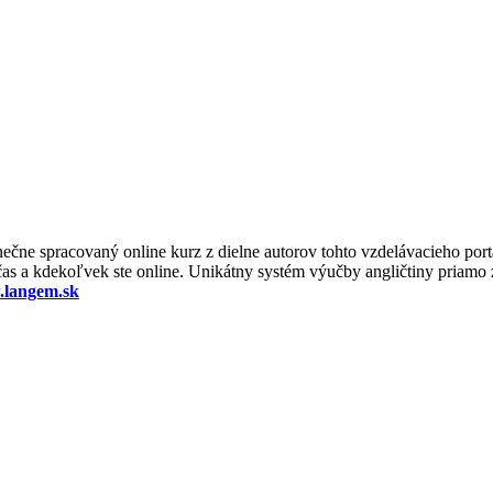
nečne spracovaný online kurz z dielne autorov tohto vzdelávacieho po
 čas a kdekoľvek ste online. Unikátny systém výučby angličtiny priam
langem.sk