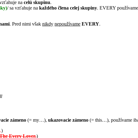
 vzťahuje na
celú skupinu
.
mky)
/ sa vzťahuje na
každého člena celej skupiny
. EVERY používame h
enami
. Pred nimi však
nikdy
nepoužívame
EVERY
.
l
vacie zámeno
(= my…),
ukazovacie zámeno
(= this…), používame i
.
)
The Every Lover.
)