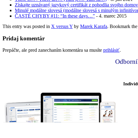
Získajte uznávaný jazykový certifikát z pohodlia svojho domov
Minulé modálne slovesá (modálne slovesá s minulým infinitív
ČASTÉ CHYBY #11: “In these days…”
- 4. marec 2015
This entry was posted in
X versus Y
by
Marek Karafa
. Bookmark th
Pridaj komentár
Prepáčte, ale pred zanechaním komentára sa musíte
prihlásiť
.
Odborn
Indivi