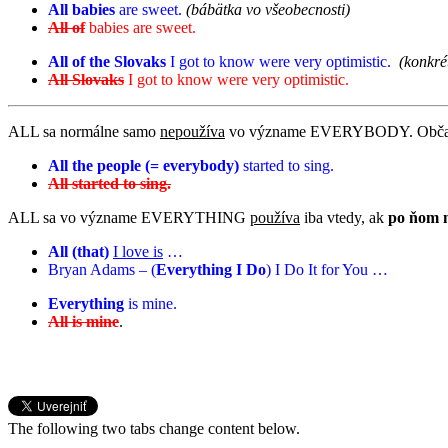
All babies
are sweet.
(bábätka vo všeobecnosti)
All of
babies are sweet.
All of the Slovaks
I got to know were very optimistic.
(konkré
All Slovaks
I got to know were very optimistic.
ALL sa normálne samo
nepoužíva
vo význame EVERYBODY. Občas je
All the people (= everybody)
started to sing.
All started to sing.
ALL sa vo význame EVERYTHING
používa
iba vtedy, ak
po ňom n
All (that)
I love is
…
Bryan Adams – (
Everything I Do
) I Do It for You …
Everything
is mine.
All is mine
.
The following two tabs change content below.