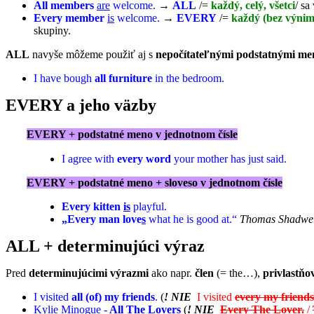
All members
are
welcome.
→
ALL
/=
každý, celý, všetci
/ sa
Every member
is
welcome.
→
EVERY
/=
každý (bez výni
skupiny.
ALL
navyše môžeme použiť aj s
nepočítateľnými podstatnými m
I have bough
all furniture
in the bedroom.
EVERY a jeho väzby
EVERY + podstatné meno v jednotnom čísle
I agree with
every word
your mother has just said.
EVERY + podstatné meno + sloveso v jednotnom čísle
Every kitten
is
playful.
„Every man love
s
what he is good at.“
Thomas Shadwel
ALL + determinujúci výraz
Pred
determinujúcimi výrazmi
ako napr.
člen
(= the…),
privlastňo
I visited
all (of) my friends
.
(
! NIE
I visited
every my friends
Kylie Minogue -
All The Lovers
(
! NIE
Every The Lover.
/