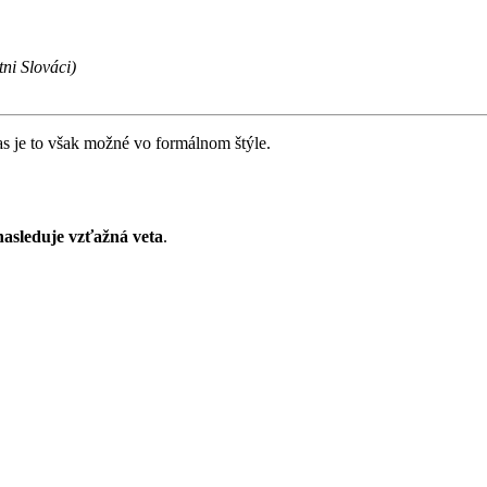
tni Slováci)
 to však možné vo formálnom štýle.
asleduje vzťažná veta
.