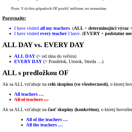
Pozn. V týchto prípadoch OF použiť môžeme, no nemusíme.
Porovnajte:
I have visited
all my teachers
.
(
ALL
+
determinujúci výraz
I have visited
every teacher
I have.
(
EVERY
+
podstatné men
ALL DAY vs. EVERY DAY
ALL DAY
(= od rána do večera)
EVERY DAY
(= Pondelok, Utorok, Streda …)
ALL s predložkou OF
Ak sa ALL vzťahuje na
celú skupinu (vo všeobecnosti)
, o ktorej h
All teachers …
All of teachers …
Ak sa ALL vzťahuje na
časť skupiny (konkrétnu)
, o ktorej hovorí
All of the teachers …
All the teachers …