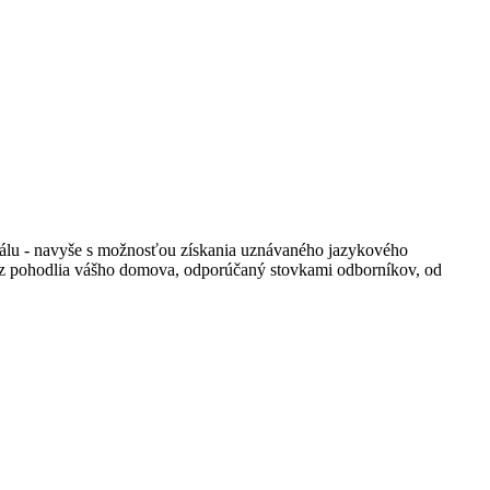
rtálu - navyše s možnosťou získania uznávaného jazykového
o z pohodlia vášho domova, odporúčaný stovkami odborníkov, od