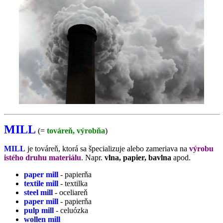
MILL
(=
továreň, výrobňa
)
MILL
je továreň, ktorá sa špecializuje alebo zameriava na
výrobu
istého druhu materiálu
. Napr.
vlna, papier, bavlna
apod.
paper mill
- papierňa
textile mill
- textilka
steel mill
- oceliareň
paper mill
- papierňa
pulp mill
- celuózka
wollen mill