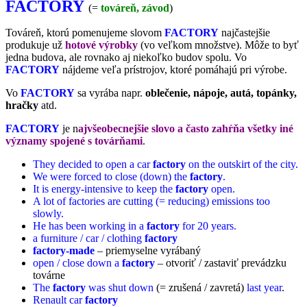
FACTORY
(=
továreň, závod
)
Továreň, ktorú pomenujeme slovom
FACTORY
najčastejšie
produkuje už
hotové výrobky
(vo veľkom množstve). Môže to byť
jedna budova, ale rovnako aj niekoľko budov spolu. Vo
FACTORY
nájdeme veľa prístrojov, ktoré pomáhajú pri výrobe.
Vo
FACTORY
sa vyrába napr.
oblečenie, nápoje, autá, topánky,
hračky
atd.
FACTORY
je n
ajvšeobecnejšie slovo a často zahŕňa všetky iné
významy spojené s továrňami
.
They decided to open a car
factory
on the outskirt of the city.
We were forced to close (down) the
factory
.
It is energy-intensive to keep the
factory
open.
A lot of factories are cutting (= reducing) emissions too
slowly.
He has been working in a
factory
for 20 years.
a furniture / car / clothing
factory
factory-made
– priemyselne vyrábaný
open / close down a
factory
– otvoriť / zastaviť prevádzku
továrne
The
factory
was shut down
(= zrušená / zavretá)
last year
.
Renault car
factory