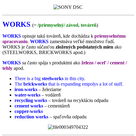
WORKS
(=
/
priemyselný/ závod, továreň
)
WORKS
opisuje takú továreň, kde dochádza k
priemyselnému
spracovaniu
.
WORKS
zamestnáva veľké množstvo ľudí.
WORKS je často súčasťou
zložených podstatných mien
ako
(STEELWORKS, BRICKWORKS apod.)
WORKS
sa často spája s produktmi ako
železo / oceľ / cement /
tehly
apod.
There is a big
steelworks
in this city.
The
brickworks
that is expanding empolys a lot of staff.
iron-works
–
železiarne
water-works
–
vodáreň
recycling works
–
továreň na recykláciu odpadu
cement works
– cementáreň
copper-works
reduction works
– spaľovňa odpadu