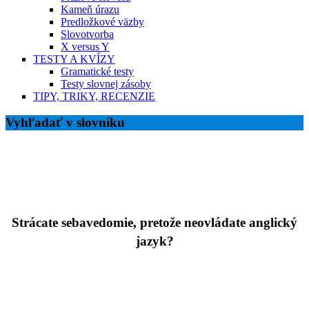
Kameň úrazu
Predložkové väzby
Slovotvorba
X versus Y
TESTY A KVÍZY
Gramatické testy
Testy slovnej zásoby
TIPY, TRIKY, RECENZIE
Vyhľadať v slovníku
Strácate sebavedomie, pretože neovládate anglický
jazyk?