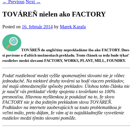
←
Previous
Next
→
TOVÁREŇ nielen ako FACTORY
Posted on
16. február 2014
by
Marek Karafa
TOVÁREŇ do angličtiny neprekladáme iba ako FACTORY. Dnes
si povieme o ďalších možnostiach prekladu. Tento článok sa teda bude týkať
rozdielov medzi slovami FACTORY, WORKS, PLANT, MILL, FOUNDRY.
Podať rozdielnosť medzi vyššie spomenutými slovami nie je vôbec
jednoduché. Na niektoré druhy továrni sa hodí viacero prekladov,
iné majú obmedzenejšie spôsoby prekladov. Úlohou tohto článku nie
je naučiť vás prekladať všetky spojenia s továrňami so 100%
presnosťou. Hlavnou myšlienkou je poukázať na to, že slovo
FACTORY nie je iba jediným prekladom slova TOVÁREŇ.
Podkladov na internete zaoberajúcich sa touto problematikou je
veľmi málo, preto dúfam, že vám aj to najzákladnejšie vysvetlenie
rozdielov medzi týmito slovami pomôže.