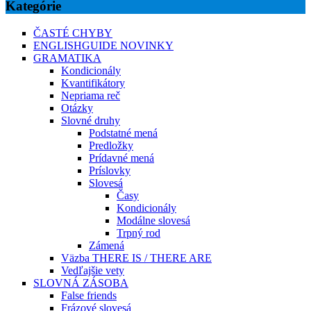
Kategórie
ČASTÉ CHYBY
ENGLISHGUIDE NOVINKY
GRAMATIKA
Kondicionály
Kvantifikátory
Nepriama reč
Otázky
Slovné druhy
Podstatné mená
Predložky
Prídavné mená
Príslovky
Slovesá
Časy
Kondicionály
Modálne slovesá
Trpný rod
Zámená
Väzba THERE IS / THERE ARE
Vedľajšie vety
SLOVNÁ ZÁSOBA
False friends
Frázové slovesá