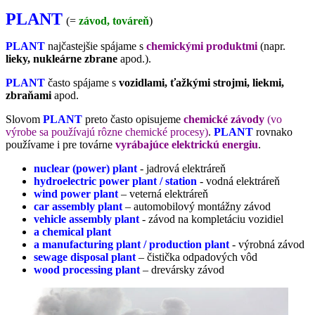
PLANT
(=
závod, továreň
)
PLANT
najčastejšie spájame s
chemickými produktmi
(napr.
lieky, nukleárne zbrane
apod.).
PLANT
často spájame s
vozidlami, ťažkými strojmi, liekmi,
zbraňami
apod.
Slovom
PLANT
preto často opisujeme
chemické závody
(vo
výrobe sa používajú rôzne chemické procesy)
.
PLANT
rovnako
používame i pre továrne
vyrábajúce elektrickú energiu
.
nuclear (power) plant
- jadrová elektráreň
hydroelectric power plant / station
- vodná elektráreň
wind power plant
– veterná elektráreň
car assembly plant
– automobilový montážny závod
vehicle assembly plant
- závod na kompletáciu vozidiel
a chemical plant
a manufacturing plant / production plant
- výrobná závod
sewage disposal plant
– čistička odpadových vôd
wood processing plant
– drevársky závod