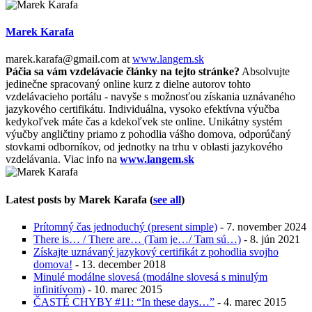
Marek Karafa
marek.karafa@gmail.com
at
www.langem.sk
Páčia sa vám vzdelávacie články na tejto stránke?
Absolvujte
jedinečne spracovaný online kurz z dielne autorov tohto
vzdelávacieho portálu - navyše s možnosťou získania uznávaného
jazykového certifikátu. Individuálna, vysoko efektívna výučba
kedykoľvek máte čas a kdekoľvek ste online. Unikátny systém
výučby angličtiny priamo z pohodlia vášho domova, odporúčaný
stovkami odborníkov, od jednotky na trhu v oblasti jazykového
vzdelávania. Viac info na
www.langem.sk
Latest posts by Marek Karafa
(
see all
)
Prítomný čas jednoduchý (present simple)
- 7. november 2024
There is… / There are… (Tam je…/ Tam sú…)
- 8. jún 2021
Získajte uznávaný jazykový certifikát z pohodlia svojho
domova!
- 13. december 2018
Minulé modálne slovesá (modálne slovesá s minulým
infinitívom)
- 10. marec 2015
ČASTÉ CHYBY #11: “In these days…”
- 4. marec 2015