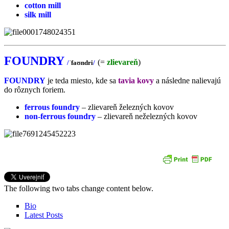
cotton mill
silk mill
FOUNDRY
(=
zlievareň
)
/
ˈfaʊndri
/
FOUNDRY
je teda miesto, kde sa
tavia kovy
a následne nalievajú
do rôznych foriem.
ferrous foundry
– zlievareň železných kovov
non-ferrous foundry
– zlievareň neželezných kovov
The following two tabs change content below.
Bio
Latest Posts