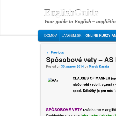
EnglishGuide
Your guide to English – angličtin
MAIN MENU
SKIP TO PRIMARY CONTENT
SKIP TO SECONDARY CONTENT
DOMOV
LANGEM.SK –
ONLINE KURZY AN
Post navigation
←
Previous
Spôsobové vety – AS
Posted on
30. marec 2014
by
Marek Karafa
CLAUSES OF MANNER (spôso
niečo robí / robil, vyzerá 
apod. Dôležitý je pre nás 
SPÔSOBOVÉ VETY
uvádzame v anglič
Prekladáme ich ako “
ako keby / akoby /