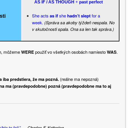
AS IF / AS THOUGH
+
past perfect
She acts
as if
she
hadn’t slept
for a
ti
week.
(Správa sa akoby týždeň nespala. No
v skutočnosti spala. Ona sa len tak správa.)
ách, môžeme
WERE
použiť vo všetkých osobách namiesto
WAS
.
 iba predstiera, že ma pozná.
(reálne ma nepozná)
na ma (pravdepodobne) pozná (pravdepodobne ma to aj
ble to fail.”
―
Charles F. Kettering