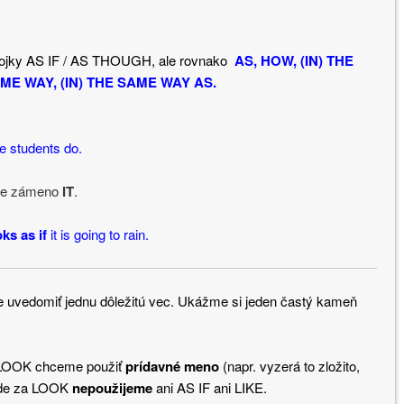
spojky AS IF / AS THOUGH, ale rovnako
AS, HOW, (IN) THE
SAME WAY, (IN) THE SAME WAY AS.
e students do.
ame zámeno
IT
.
ks as if
it is going to rain.
me uvedomiť jednu dôležitú vec. Ukážme si jeden častý kameň
LOOK chceme použiť
prídavné meno
(napr. vyzerá to zložito,
pade za LOOK
nepoužijeme
ani AS IF ani LIKE.