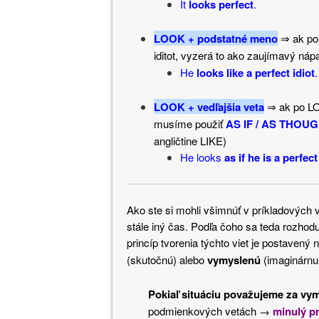
It
looks perfect
.
LOOK + podstatné meno
⇒ ak po
iditot, vyzerá to ako zaujímavý n
He
looks like
a perfect idiot
.
LOOK + vedľajšia veta
⇒ ak po LO
musíme použiť
A
S IF / AS THOU
angličtine LIKE)
He looks
as if he is a perfect
Ako ste si mohli všimnúť v príkladových
stále iný čas. Podľa čoho sa teda rozhodu
princíp tvorenia týchto viet je postavený 
(skutočnú) alebo
vymyslenú
(imaginárnu
Pokiaľ situáciu považujeme za vym
podmienkových vetách →
minulý p