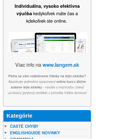
Individuálna, vysoko efektívna
kedykoľvek máte čas a
výučba
kdekoľvek ste online.
Viac info na
www.langem.sk
Páčia sa vám vzdelávacie články na tejto stránke?
Absolvujte jedinečne spracovaný
online kurz z dielne
autorov tejto stránky
- navyše s možnosťou získať
uznávaný jazykový certifikát z pohodlia Vášho domova!
Kategórie
ČASTÉ CHYBY
ENGLISHGUIDE NOVINKY