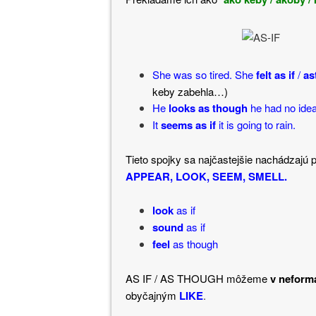
She was so tired. She
felt as if
/
as
keby zabehla…)
He
looks as though
he had no idea
It
seems as if
it is going to rain.
Tieto spojky sa najčastejšie nachádzajú
APPEAR, LOOK, SEEM, SMELL.
look
as if
sound
as if
feel
as though
AS IF / AS THOUGH môžeme
v neformá
obyčajným
LIKE
.