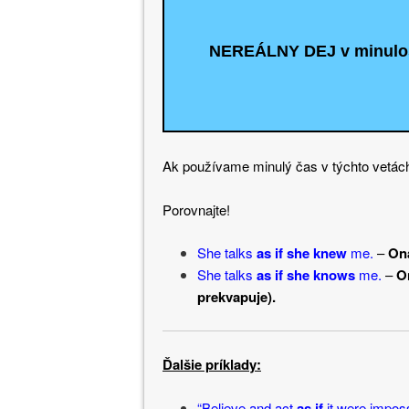
NEREÁLNY DEJ v minulos
Ak používame minulý čas v týchto vet
Porovnajte!
She talks
as if she knew
me.
–
Ona
She talks
as if she knows
me.
–
O
prekvapuje).
Ďalšie príklady:
“Believe and act
as if
it were impossi