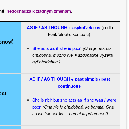
nú
,
nedochádza k žiadnym zmenám
.
AS IF / AS THOUGH
+
akýkoľvek čas
(podľa
konkrétneho kontextu)
bnosť
She acts
as if
she
is
poor.
(Ona je možno
chudobná, možno nie. Každopádne vyzerá
byť chudobná.)
AS IF / AS THOUGH
+
past simple / past
continuous
sti
She is rich but she acts
as if
she
was / were
poor.
(Ona nie je chudobná. Je bohatá. Ona
sa len tak správa – nereálna prítomnosť).