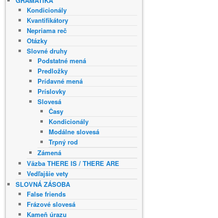
GRAMATIKA
Kondicionály
Kvantifikátory
Nepriama reč
Otázky
Slovné druhy
Podstatné mená
Predložky
Prídavné mená
Príslovky
Slovesá
Časy
Kondicionály
Modálne slovesá
Trpný rod
Zámená
Väzba THERE IS / THERE ARE
Vedľajšie vety
SLOVNÁ ZÁSOBA
False friends
Frázové slovesá
Kameň úrazu