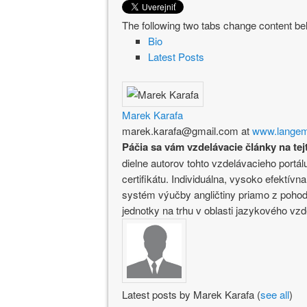
The following two tabs change content be
Bio
Latest Posts
Marek Karafa
marek.karafa@gmail.com
at
www.langem
Páčia sa vám vzdelávacie články na tej
dielne autorov tohto vzdelávacieho port
certifikátu. Individuálna, vysoko efektí
systém výučby angličtiny priamo z poho
jednotky na trhu v oblasti jazykového vzd
Latest posts by Marek Karafa
(
see all
)