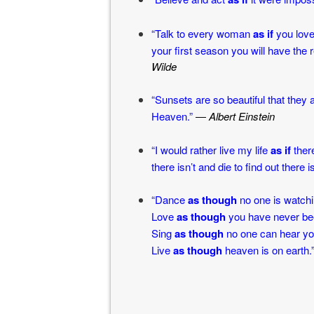
“Talk to every woman
as if
you love
your first season you will have the 
Wilde
“Sunsets are so beautiful that the
Heaven.”
―
Albert Einstein
“I would rather live my life
as if
there
there isn’t and die to find out there is
“Dance
as though
no one is watchi
Love
as though
you have never bee
Sing
as though
no one can hear yo
Live
as though
heaven is on earth.