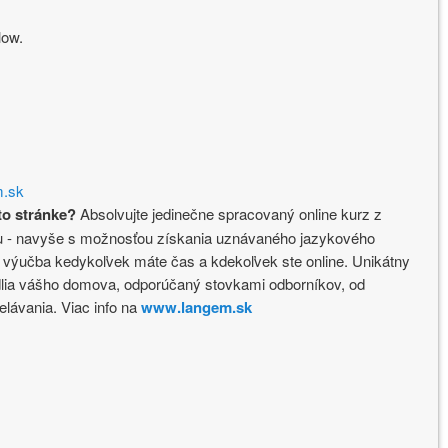
low.
.sk
to stránke?
Absolvujte jedinečne spracovaný online kurz z
álu - navyše s možnosťou získania uznávaného jazykového
vna výučba kedykoľvek máte čas a kdekoľvek ste online. Unikátny
dlia vášho domova, odporúčaný stovkami odborníkov, od
elávania. Viac info na
www.langem.sk