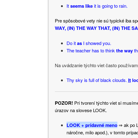
It
seems like
it is going to rain.
Pre spôsobové vety nie sú typické iba 
WAY, (IN) THE WAY THAT, (IN) THE 
Do it
as
I showed you.
The teacher has to think
the way
th
Na uvádzanie týchto viet často použív
Thy sky is full of black clouds.
It
loo
POZOR!
Pri tvorení týchto viet si musí
úrazov na slovese LOOK.
LOOK + prídavné meno
⇒ ak po 
náročne, milo apod.), v tomto prí