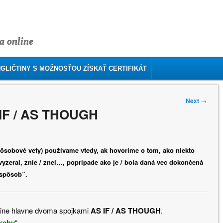
a online
GLIČTINY S MOŽNOSŤOU ZÍSKAŤ CERTIFIKÁT
Next
→
 IF / AS THOUGH
bové vety) používame vtedy, ak hovoríme o tom, ako niekto
/ vyzeral, znie / znel…, poprípade ako je / bola daná vec dokončená
“spôsob”.
tine hlavne dvoma spojkami
AS IF / AS THOUGH
.
 keby
“.