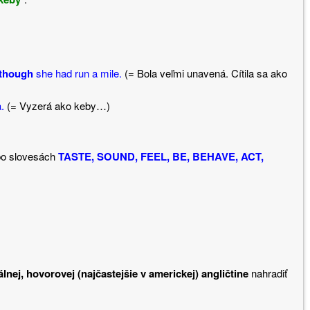
though
she had run a mile.
(= Bola veľmi unavená. Cítila sa ako
.
(= Vyzerá ako keby…)
 po slovesách
TASTE, SOUND, FEEL, BE, BEHAVE, ACT,
lnej, hovorovej (najčastejšie v americkej) angličtine
nahradiť