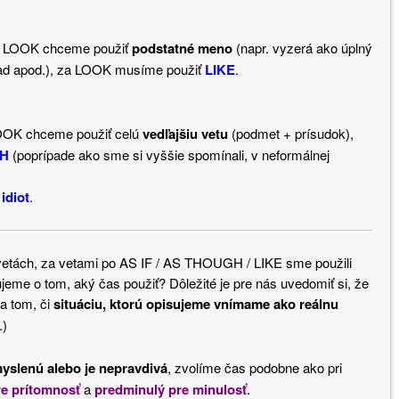
 LOOK chceme použiť
podstatné meno
(napr. vyzerá ako úplný
ápad apod.), za LOOK musíme použiť
LIKE
.
OK chceme použiť celú
vedľajšiu vetu
(podmet + prísudok),
GH
(poprípade ako sme si vyššie spomínali, v neformálnej
 idiot
.
 vetách, za vetami po AS IF / AS THOUGH / LIKE sme použili
jeme o tom, aký čas použiť? Dôležité je pre nás uvedomiť si, že
na tom, či
situáciu, ktorú opisujeme vnímame ako reálnu
.)
yslenú alebo je nepravdivá
, zvolíme čas podobne ako pri
re prítomnosť
a
predminulý pre minulosť
.