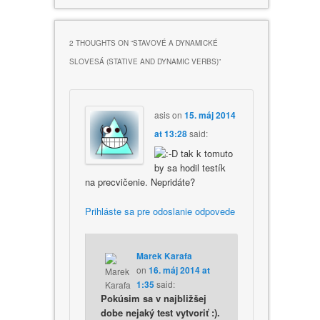
2 THOUGHTS ON “
STAVOVÉ A DYNAMICKÉ
SLOVESÁ (STATIVE AND DYNAMIC VERBS)
”
asis
on
15. máj 2014
at 13:28
said:
tak k tomuto
by sa hodil testík
na precvičenie. Nepridáte?
Prihláste sa pre odoslanie odpovede
Marek Karafa
on
16. máj 2014 at
1:35
said:
Pokúsim sa v najbližšej
dobe nejaký test vytvoriť :).