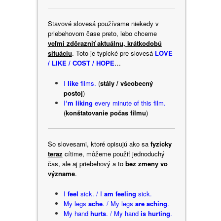
Stavové slovesá používame niekedy v
priebehovom čase preto, lebo chceme
veľmi zdôrazniť aktuálnu, krátkodobú
situáciu
. Toto je typické pre slovesá
LOVE
/ LIKE / COST / HOPE
…
I
like
films.
(
stály / všeobecný
postoj
)
I
‘m liking
every minute of this film.
(
konštatovanie počas filmu
)
So slovesami, ktoré opisujú ako sa
fyzicky
teraz
cítime, môžeme použiť jednoduchý
čas, ale aj priebehový a to
bez zmeny vo
význame
.
I
feel
sick. / I
am feeling
sick.
My legs
ache
. / My legs
are aching
.
My hand
hurts
. / My hand
is hurting
.