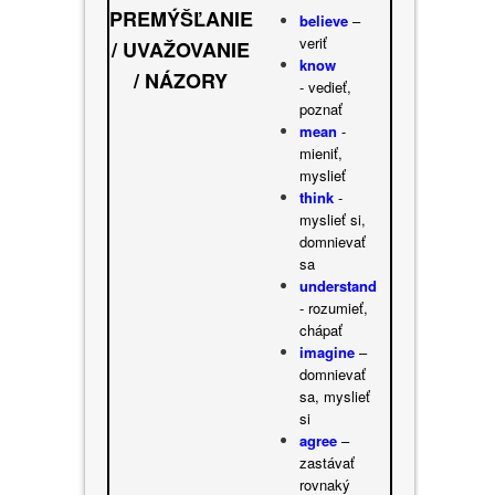
PREMÝŠĽANIE
believe
–
veriť
/ UVAŽOVANIE
know
/ NÁZORY
- vedieť,
poznať
mean
-
mieniť,
myslieť
think
-
myslieť si,
domnievať
sa
understand
- rozumieť,
chápať
imagine
–
domnievať
sa, myslieť
si
agree
–
zastávať
rovnaký