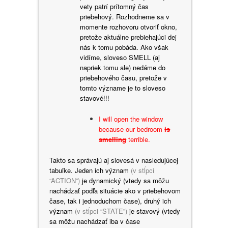
vety patrí prítomný čas
priebehový. Rozhodneme sa v
momente rozhovoru otvoriť okno,
pretože aktuálne prebiehajúci dej
nás k tomu pobáda. Ako však
vidíme, sloveso SMELL (aj
napriek tomu ale) nedáme do
priebehového času, pretože v
tomto význame je to sloveso
stavové!!!
I will open the window
because our bedroom
is
smelling
terrible.
Takto sa správajú aj slovesá v nasledujúcej
tabuľke. Jeden ich význam
(v stĺpci
“ACTION”)
je dynamický (vtedy sa môžu
nachádzať podľa situácie ako v priebehovom
čase, tak i jednoduchom čase), druhý ich
význam
(v stĺpci “STATE”)
je stavový (vtedy
sa môžu nachádzať iba v čase