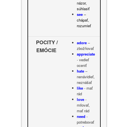
názor,
súhlasiť
see
–
chápať,
rozumieť
POCITY /
adore
–
zbožňovať
EMÓCIE
appreciate
- vedieť
oceniť
hate
–
nenávidieť,
neznášať
like
- mať
rád
love
-
milovať,
mať rád
need
-
potrebovať