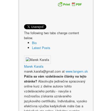
The following two tabs change content
below.
Bio
Latest Posts
Marek Karafa
marek.karafa@gmail.com
at
www.langem.sk
Páčia sa vám vzdelávacie články na tejto
stránke?
Absolvujte jedinečne spracovaný
online kurz z dielne autorov tohto
vzdelávacieho portálu - navyše s
možnosťou získania uznávaného
jazykového certifikátu. Individuálna, vysoko
efektívna výučba kedykoľvek máte čas a
kdekoľvek ste online. Unikátny systém