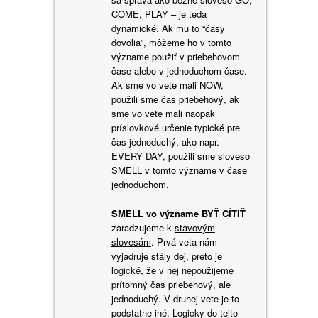
COME, PLAY – je teda
dynamické
. Ak mu to “časy
dovolia”, môžeme ho v tomto
význame použiť v priebehovom
čase alebo v jednoduchom čase.
Ak sme vo vete mali NOW,
použili sme čas priebehový, ak
sme vo vete mali naopak
príslovkové určenie typické pre
čas jednoduchý, ako napr.
EVERY DAY, použili sme sloveso
SMELL v tomto význame v čase
jednoduchom.
SMELL vo význame BYŤ CÍTIŤ
zaradzujeme k
stavovým
slovesám
. Prvá veta nám
vyjadruje stály dej, preto je
logické, že v nej nepoužijeme
prítomný čas priebehový, ale
jednoduchý.
V druhej vete je to
podstatne iné. Logicky do tejto