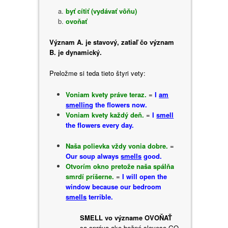
byť cítiť (vydávať vôňu)
ovoňať
Význam A. je stavový, zatiaľ čo význam
B. je dynamický.
Preložme si teda tieto štyri vety:
Voniam kvety práve teraz.
=
I
am
smelling
the flowers now.
Voniam kvety každý deň.
=
I
smell
the flowers every day.
Naša polievka vždy vonia dobre.
=
Our soup always
smells
good.
Otvorím okno pretože naša spálňa
smrdí príšerne.
=
I will open the
window because our bedroom
smells
terrible.
SMELL vo význame OVOŇAŤ
sa správa ako bežné sloveso GO,