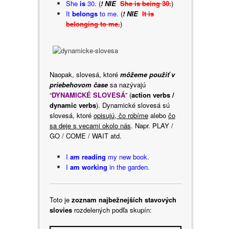
She
is
30.
(
! NIE
She is being 30.
)
It
belongs
to me.
(
! NIE
It is
belonging to me.
)
Naopak, slovesá, ktoré
môžeme použiť v
priebehovom čase
sa nazývajú
“
DYNAMICKÉ SLOVESÁ
” (
action verbs /
dynamic verbs
). Dynamické slovesá sú
slovesá, ktoré
opisujú, čo robíme
alebo
čo
sa deje s vecami okolo nás
. Napr. PLAY /
GO / COME / WAIT atd.
I
am reading
my new book.
I
am working
in the garden.
Toto je
zoznam najbežnejších stavových
slovies
rozdelených podľa skupín: