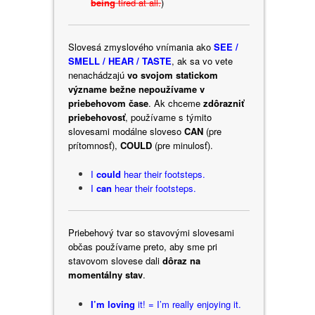
being
tired at all.
)
Slovesá zmyslového vnímania ako
SEE /
SMELL / HEAR / TASTE
, ak sa vo vete
nenachádzajú
vo svojom statickom
význame bežne nepoužívame v
priebehovom čase
. Ak chceme
zdôrazniť
priebehovosť
, používame s týmito
slovesami modálne sloveso
CAN
(pre
prítomnosť),
COULD
(pre minulosť).
I
could
hear their footsteps.
I
can
hear their footsteps.
Priebehový tvar so stavovými slovesami
občas používame preto, aby sme pri
stavovom slovese dali
dôraz na
momentálny stav
.
I’m loving
it! = I’m really enjoying it.