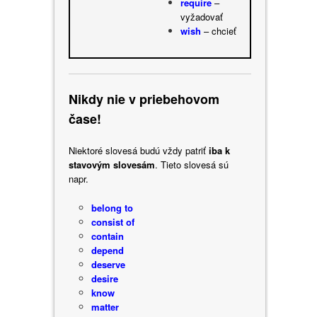
require
–
vyžadovať
wish
– chcieť
Nikdy nie v priebehovom
čase!
Niektoré slovesá budú vždy patriť
iba k
stavovým slovesám
. Tieto slovesá sú
napr.
belong to
consist of
contain
depend
deserve
desire
know
matter