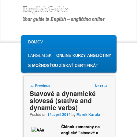
EnglishGuide
Your guide to English – angličtina online
MAIN MENU
SKIP TO PRIMARY CONTENT
SKIP TO SECONDARY CONTENT
DOMOV
LANGEM.SK –
ONLINE KURZY ANGLIČTINY
S MOŽNOSŤOU ZÍSKAŤ CERTIFIKÁT
Post navigation
←
Previous
Next
→
Stavové a dynamické
slovesá (stative and
dynamic verbs)
Posted on
14. apríl 2014
by
Marek Karafa
Článok zameraný na
anglické “stavové a