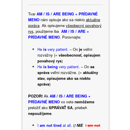
Tvar
AM / IS / ARE BEING + PRÍDAVNÉ
MENO
nám opisuje ako sa niekto
aktuálne
správa
. Ak opisujeme
všeobecný povahový
rys
, použijeme iba
AM / IS / ARE +
PRÍDAVNÉ MENO
. Porovnajte:
He
is
very patient.
– On
je
veľmi
rozvážny (=
všeobecnosť, opisujem
povahový rys
)
He
is being
very patient.
– On
sa
správa
veľmi rozvážne. (=
aktuálny
stav, opisujeme ako sa niekto
správa
)
POZOR!
Ak
AM / IS / ARE BEING +
PRÍDAVNÉ MENO
vo vete
nemôžeme
preložiť ako
SPRÁVAŤ SA
, priebeh
nepoužijeme
.
I
am not tired
at all.
(
! NIE
I
am not