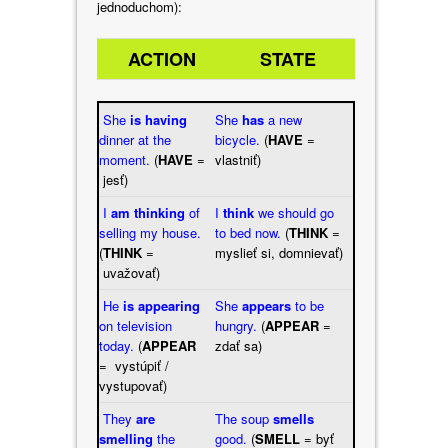
jednoduchom):
ACTION
STATE
She
is having
She
has
a new
dinner at the
bicycle.
(
HAVE
=
moment.
(
HAVE
=
vlastniť)
jesť)
I
am thinking
of
I
think
we should go
selling my house.
to bed now.
(
THINK
=
(
THINK
=
myslieť si, domnievať)
uvažovať)
He
is appearing
She
appears
to be
on television
hungry.
(
APPEAR
=
today.
(
APPEAR
zdať sa)
= vystúpiť /
vystupovať)
They
are
The soup
smells
smelling
the
good.
(
SMELL
= byť