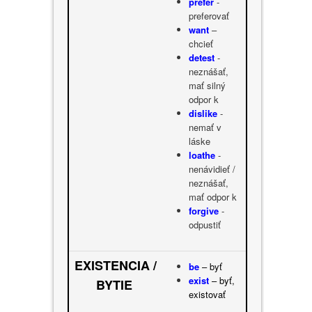
prefer
-
preferovať
want
–
chcieť
detest
-
neznášať,
mať silný
odpor k
dislike
-
nemať v
láske
loathe
-
nenávidieť /
neznášať,
mať odpor k
forgive
-
odpustiť
EXISTENCIA /
be
– byť
exist
– byť,
BYTIE
existovať