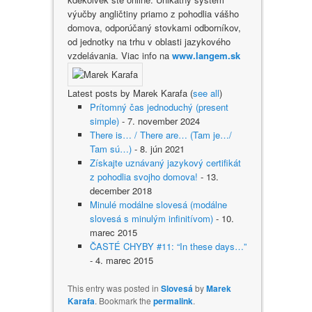
výučby angličtiny priamo z pohodlia vášho
domova, odporúčaný stovkami odborníkov,
od jednotky na trhu v oblasti jazykového
vzdelávania. Viac info na
www.langem.sk
Latest posts by Marek Karafa
(
see all
)
Prítomný čas jednoduchý (present
simple)
- 7. november 2024
There is… / There are… (Tam je…/
Tam sú…)
- 8. jún 2021
Získajte uznávaný jazykový certifikát
z pohodlia svojho domova!
- 13.
december 2018
Minulé modálne slovesá (modálne
slovesá s minulým infinitívom)
- 10.
marec 2015
ČASTÉ CHYBY #11: “In these days…”
- 4. marec 2015
This entry was posted in
Slovesá
by
Marek
Karafa
. Bookmark the
permalink
.