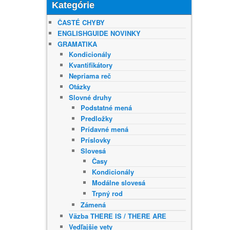
Kategórie
ČASTÉ CHYBY
ENGLISHGUIDE NOVINKY
GRAMATIKA
Kondicionály
Kvantifikátory
Nepriama reč
Otázky
Slovné druhy
Podstatné mená
Predložky
Prídavné mená
Príslovky
Slovesá
Časy
Kondicionály
Modálne slovesá
Trpný rod
Zámená
Väzba THERE IS / THERE ARE
Vedľajšie vety