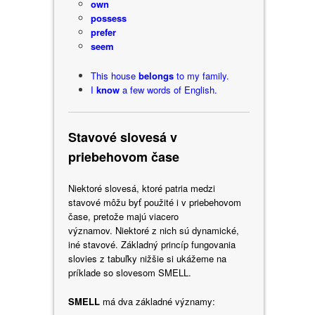
own
possess
prefer
seem
This house
belongs
to my family.
I
know
a few words of English.
Stavové slovesá v
priebehovom čase
Niektoré slovesá, ktoré patria medzi
stavové môžu byť použité i v priebehovom
čase, pretože majú viacero
významov. Niektoré z nich sú dynamické,
iné stavové. Základný princíp fungovania
slovies z tabuľky nižšie si ukážeme na
príklade so slovesom SMELL.
SMELL
má dva základné významy: