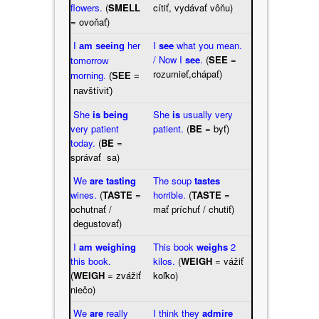
flowers.
(
SMELL
cítiť, vydávať vôňu)
= ovoňať)
I
see
what you mean.
I
am seeing
her
/ Now I
see
.
(
SEE
=
tomorrow
rozumieť,chápať)
morning.
(
SEE
=
navštíviť)
She
is being
She
is
usually very
very patient
patient.
(
BE
= byť)
today.
(
BE
=
správať sa)
We
are tasting
The soup
tastes
wines.
(
TASTE
=
horrible.
(
TASTE
=
ochutnať /
mať príchuť / chutiť)
degustovať)
I
am weighing
This book
weighs
2
this book.
kilos.
(
WEIGH
= vážiť
(
WEIGH
= zvážiť
koľko)
niečo)
We
are
really
I think they
admire