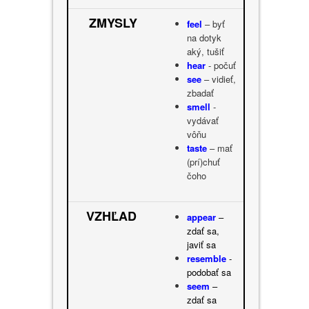
ZMYSLY
feel
– byť
na dotyk
aký, tušiť
hear
- počuť
see
– vidieť,
zbadať
smell
-
vydávať
vôňu
taste
– mať
(prí)chuť
čoho
VZHĽAD
appear
–
zdať sa,
javiť sa
resemble
-
podobať sa
seem
–
zdať sa