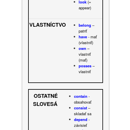
look
(=
appear)
VLASTNÍCTVO
belong
–
patriť
have
- mať
(vlastniť)
own
–
vlastniť
(mať)
posses
–
vlastniť
OSTATNÉ
contain
-
obsahovať
SLOVESÁ
consist
–
skladať sa
depend
-
závisieť