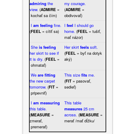
admiring
the
my courage.
view.
(
ADMIRE
=
(
ADMIRE
=
kochať sa čím)
obdivovať)
I
am feeling
fine.
I
feel
I should go
(
FEEL
= cítiť sa)
home.
(
FEEL
= tušiť,
mať názor)
She
is feeling
Her skirt
feels
soft.
her skirt to see if
(
FEEL
= byť na dotyk
it is dry.
(
FEEL
=
aký)
ohmatať)
We
are fitting
This size
fits
me.
the new carpet
(
FIT
= pasovať,
tomorrow.
(
FIT
=
sedieť)
pripevniť)
I
am measuring
This table
this table.
measures
25 cm
(
MEASURE
=
across.
(
MEASURE
=
zmerať,
merať /mať dĺžku/
premerať)