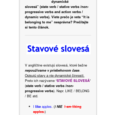
dynamické
slovesá” (state verb / stative verbs /non-
progressive verbs and action verbs /
dynamic verbs). Viete prečo je veta “It is
belonging to me” nesprávna? Prečítajte
si tento článok.
V angličtine existujú slovesá, ktoré bežne
nepoužívame v priebehovom čase
.
Opisujú stavy a nie dynamické činnosti.
Preto ich nazývame “
STAVOVÉ SLOVESÁ
”
(
state verb / stative verbs /non-
progressive verbs
). Napr. LIKE / BELONG
/ BE atd.
I
like
apples.
(
! NIE
I am liking
apples.
)