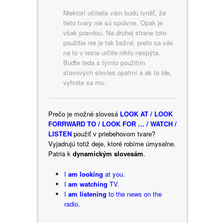
Niektorí učitelia vám budú tvrdiť, že
tieto tvary nie sú správne. Opak je
však pravdou. Na druhej strane toto
použitie nie je tak bežné, preto sa vás
na to v teste určite nikto nespýta.
Buďte teda s týmto použitím
stavových slovies opatrní a ak to ide,
vyhnite sa mu.
Prečo je možné slovesá
LOOK AT / LOOK
FORRWARD TO / LOOK FOR … / WATCH /
LISTEN
použiť v priebehovom tvare?
Vyjadrujú totiž deje, ktoré robíme úmyselne.
Patria k
dynamickým slovesám
.
I
am looking
at you.
I
am watching
TV.
I
am listening
to the news on the
radio.